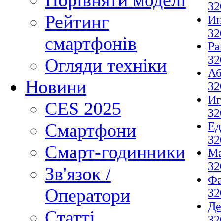
Порівняти моделі
32
Рейтинг
И
32
смартфонів
Ра
32
Огляди техніки
Аб
Новини
32
И
CES 2025
32
Ед
Смартфони
32
Смарт-годинники
М
32
Зв'язок /
Фа
Оператори
32
Де
Статті
32