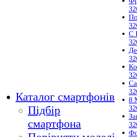
Фр
32
По
32
С 
32
Де
32
Ко
32
Са
32
Каталог смартфонів
8 
Підбір
32
За
смартфона
32
Фо