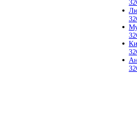
32
Лю
32
Му
32
Ки
32
А
32