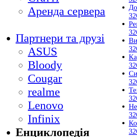
До
Аренда сервера
32
Ре
32
Партнери та друзі
Ви
32
ASUS
Ка
Bloody
32
Си
Cougar
32
realme
Те
32
Lenovo
Не
32
Infinix
Ко
Енциклопедія
32