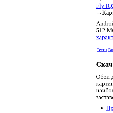
Fly IQ
→
Кар
Androi
512 Мб
харак
Тесты
Ви
Скача
Обои д
карти
наибо
застав
Пр