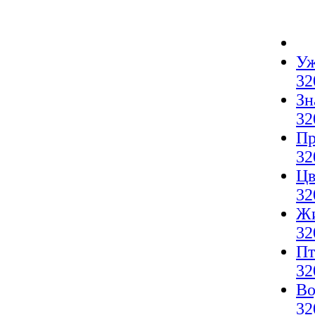
Уж
32
Зн
32
Пр
32
Цв
32
Жи
32
Пт
32
Во
32